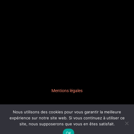
Mentions légales
Nous utilisons des cookies pour vous garantir la meilleure
expérience sur notre site web. Si vous continuez à utiliser ce
© 2026,
site, nous supposerons que vous en êtes satisfait.
colorblind-prod.fr
OK