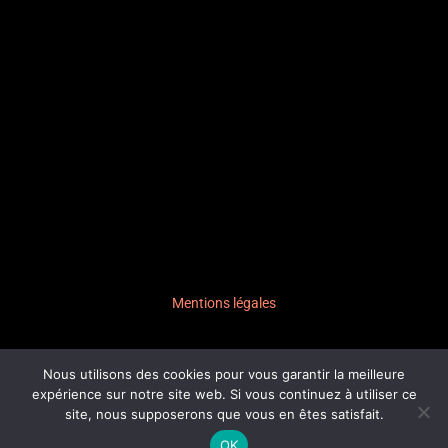
Mentions légales
Nous utilisons des cookies pour vous garantir la meilleure
expérience sur notre site web. Si vous continuez à utiliser ce
© 2026,
site, nous supposerons que vous en êtes satisfait.
colorblind-prod.fr
OK