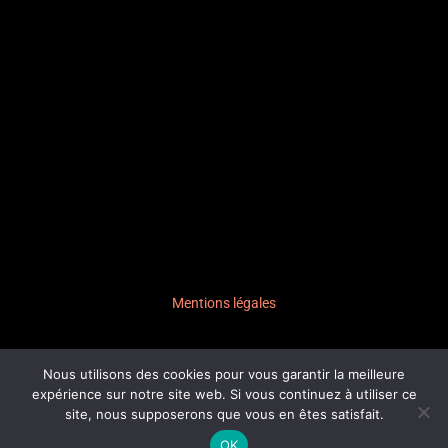
Mentions légales
Nous utilisons des cookies pour vous garantir la meilleure
expérience sur notre site web. Si vous continuez à utiliser ce
© 2026,
site, nous supposerons que vous en êtes satisfait.
colorblind-prod.fr
OK